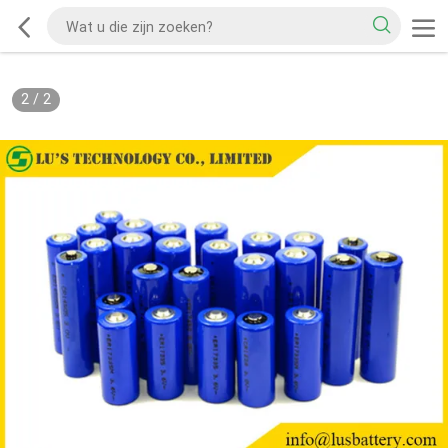
2
/
2