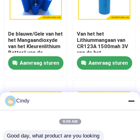
Fabrieksreis
De blauwe/Gele van het
Van het het
Kwaliteitscontrole
het Mangaandioxyde
Lithiummangaan van
van het Kleurenlithium
CR123A 1500mah 3V
Batterij van de
van de het
Contacteer ons
Batterij3v Li MnO2
Dioxydebatterij de
Aanvraag sturen
Aanvraag sturen
Stabiele Prestaties
Nieuws
Gevallen
Cindy
Lithiumthionyl Chloridebatterij
9:09 AM
Good day, what product are you looking 
Het Dioxydebatterij van het lithiummangaan