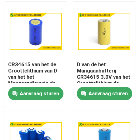
CR34615 van het de
D van de het
Groottelithium van D
Mangaanbatterij
van het het
CR34615 3.0V van het
Mangaandioxyde de
Groottelithium de
batterij van het de
batterij van het de
Aanvraag sturen
Aanvraag sturen
Batterij3.6v 12ah
Batterij11000mah
Huis
lithium
lithium van Li Mno2
Producten
Ongeveer ons