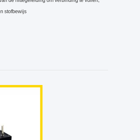
van de hittegeleiding om verbinding te vullen,
n stofbewijs