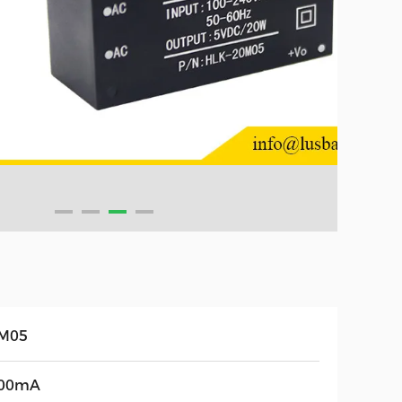
M05
00mA