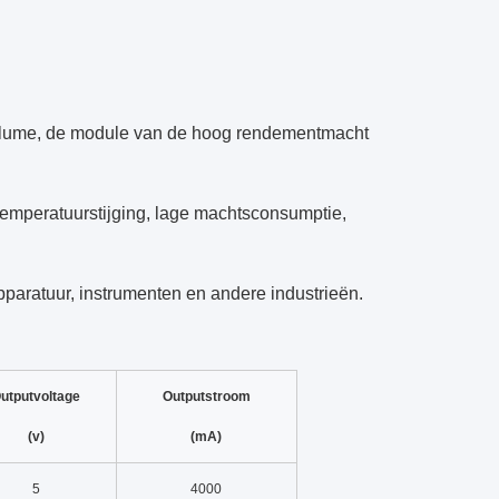
volume, de module van de hoog rendementmacht
 temperatuurstijging, lage machtsconsumptie,
apparatuur, instrumenten en andere industrieën.
utputvoltage
Outputstroom
(v)
(mA)
5
4000