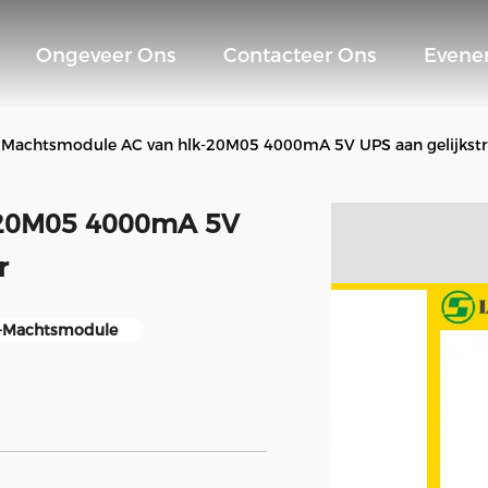
Ongeveer Ons
Contacteer Ons
Evene
 Machtsmodule AC van hlk-20M05 4000mA 5V UPS aan gelijkst
-20M05 4000mA 5V
r
-Machtsmodule