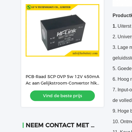
Product
1.
Uiterst
2. Unive
3. Lage 
geluidsst
5. Goede 
PCB-Raad SCP OVP 5w 12V 450mA
6. Hoog 
Ac aan Gelijkstroom-Convertor hlk-
5M12
7. Input-
Vind de beste prijs
de volled
9. Hoge 
10. Ontmo
NEEM CONTACT MET ONS OP