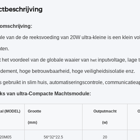
tbeschrijving
omschrijving:
e van de de reeksvoeding van 20W ultra-kleine is een klein 
nten.
t het voordeel van de globale waaier van
inputvoltage, lage
het
dement, hoge betrouwbaarheid, hoge veiligheidsisolatie enz.
is gebruikt in slim huis, automatiseringscontrole, communicatie
ks van ultra-Compacte Machtsmodule:
tal (MODEL)
Grootte
Outputmacht
O
(mm)
(w)
-20M05
56*32*22.5
20