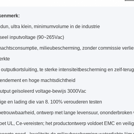
kenmerk:
 dun, ultra klein, minimumvolume in de industrie
rseel inputvoltage (90~265Vac)
machtsconsumptie, milieubescherming, zonder commissie verlie
erkte
outputkortsluiting, te sterke intensiteitbescherming en zelf-ter
rendement en hoge machtsdichtheid
output geïsoleerd voltage-bewijs 3000Vac
ige en lading die van 8. 100% verouderen testen
betrouwbaarheid, ontwerp met lange levensuur, ononderbroken 
et UL, Ce-vereisten; het productontwerp voldoet EMC en veilig