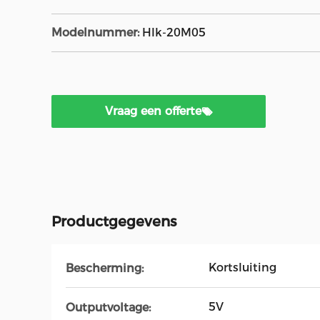
Modelnummer:
Hlk-20M05
Vraag een offerte
Productgegevens
Kortsluiting
Bescherming:
5V
Outputvoltage: