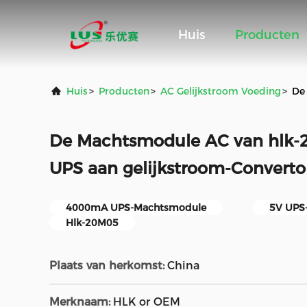
Huis
Producten
Huis
>
Producten
>
AC Gelijkstroom Voeding
>
De
De Machtsmodule AC van hlk
UPS aan gelijkstroom-Converto
4000mA UPS-Machtsmodule
5V UPS
Hlk-20M05
Plaats van herkomst:
China
Merknaam:
HLK or OEM