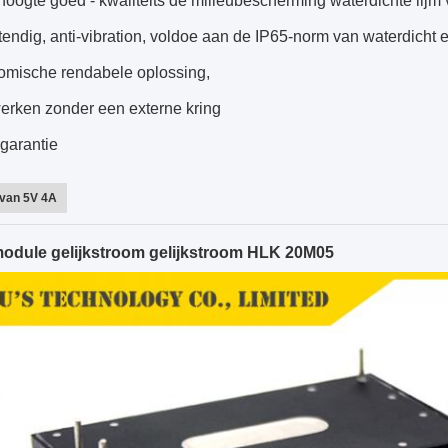
hoogte goed - kwaliteits de milieubescherming waterdichte lijm 
endig, anti-vibration, voldoe aan de IP65-norm van waterdicht e
omische rendabele oplossing,
werken zonder een externe kring
rgarantie
 van 5V 4A
odule gelijkstroom gelijkstroom HLK 20M05