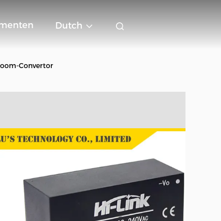
menten
Dutch
room-Convertor