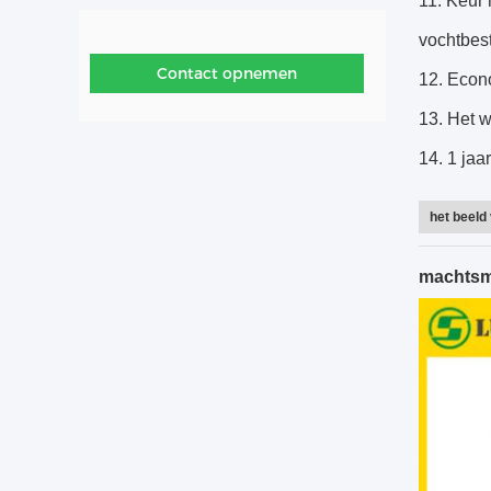
11. Keur 
vochtbest
Contact opnemen
12. Econ
13. Het 
14. 1 jaa
het beeld
machtsm