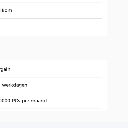
lkom
rgain
5 werkdagen
0000 PCs per maand