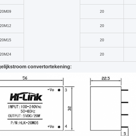
-20M09
20
-20M12
20
-20M15
20
-20M24
20
gelijkstroom convertortekening: