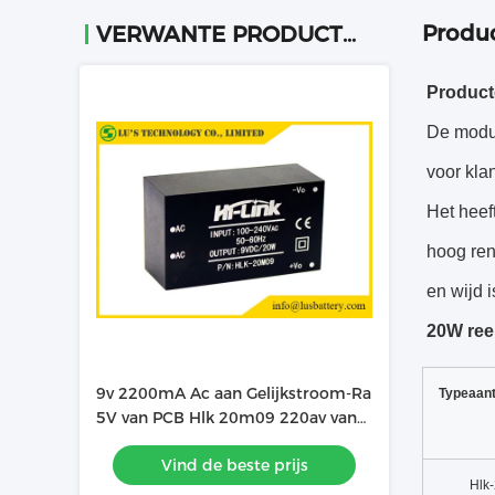
Produc
VERWANTE PRODUCTEN
Product
De modul
voor kla
Het heef
hoog ren
en wijd 
20W ree
9v 2200mA Ac aan Gelijkstroom-Ra
Typeaan
5V van PCB Hlk 20m09 220av van
de Machtsconvertor
Vind de beste prijs
Hlk