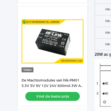
Hlk
Hlk
Hlk
Hlk
20W
ac 
Video
De Machtsmodules van hlk-PM01
3.3V 5V 9V 12V 24V 600mA 3W AC
gelijkstroom
Vind de beste prijs