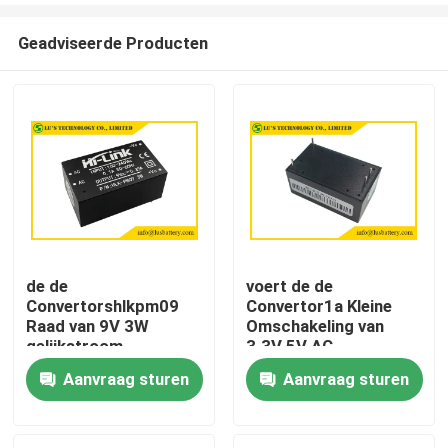
Geadviseerde Producten
de de
voert de de
Convertorshlkpm09
Convertor1a Kleine
Huis
Raad van 9V 3W
Omschakeling van
gelijkstroom
3.3V 5V AC
gelijkstroom zet 0.3A
gelijkstroom Kring
Aanvraag sturen
Aanvraag sturen
Producten
over Huidige
2000m Hoogte op
Bescherming op
Ongeveer ons