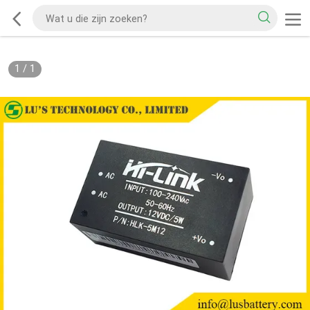
1
/
1