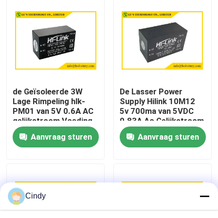
Fabrieksreis
Kwaliteitscontrole
Contacteer ons
de Geïsoleerde 3W
De Lasser Power
Lage Rimpeling hlk-
Supply Hilink 10M12
PM01 van 5V 0.6A AC
5v 700ma van 5VDC
Nieuws
gelijkstroom Voeding
0.83A Ac Gelijkstroom
Aanvraag sturen
Aanvraag sturen
Gevallen
Lithiumthionyl Chloridebatterij
Cindy
Het Dioxydebatterij van het lithiummangaan