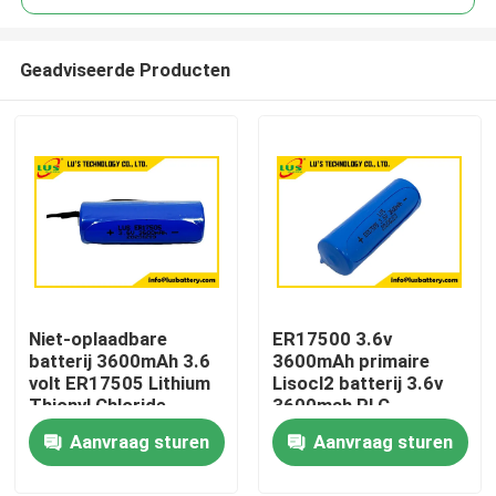
Geadviseerde Producten
Niet-oplaadbare
ER17500 3.6v
Huis
batterij 3600mAh 3.6
3600mAh primaire
volt ER17505 Lithium
Lisocl2 batterij 3.6v
Thionyl Chloride
3600mah PLC
Producten
Lithiumbatterij Pack
Aanvraag sturen
Aanvraag sturen
OEM
Ongeveer ons