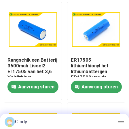
Fabrieksreis
Kwaliteitscontrole
Contacteer ons
Rangschik een Batterij
ER17505
3600mah Lisocl2
lithiumthionyl het
Nieuws
Er17505 van het 3,6
lithiumbatterijen
Voltlithium
ER17500 van de
Chloridebatterij 3.6V
Aanvraag sturen
Aanvraag sturen
3400mah een
Gevallen
Groottelisocl2
batterijen 3.6v
Lithiumthionyl Chloridebatterij
Cindy
Het Dioxydebatterij van het lithiummangaan