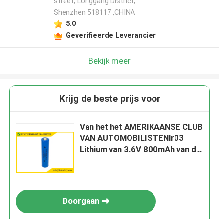
street, Longgang District,
Shenzhen 518117 ,CHINA
5.0
Geverifieerde Leverancier
Bekijk meer
Krijg de beste prijs voor
Van het het AMERIKAANSE CLUB
VAN AUTOMOBILISTENlr03
Lithium van 3.6V 800mAh van de
de Cilinderbatterij de Primaire
Cellen van Li SOCl2
Doorgaan