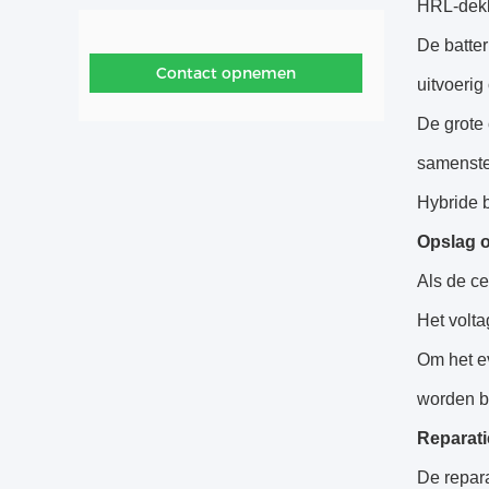
HRL-dekla
De batter
Contact opnemen
uitvoerig
De grote 
samenstel
Hybride b
Opslag o
Als de c
Het volt
Om het e
worden b
Reparati
De repara