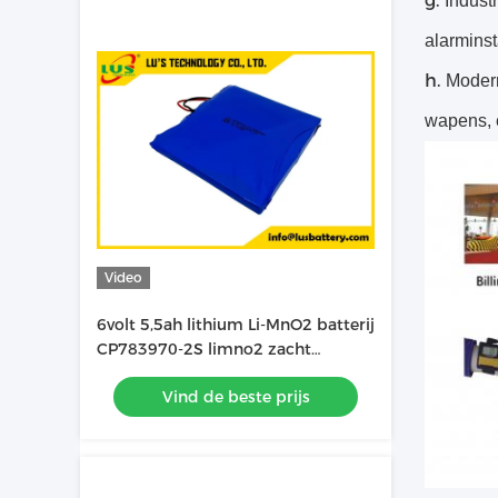
g.
Indust
alarminst
h.
Modern
wapens, 
Video
6volt 5,5ah lithium Li-MnO2 batterij
CP783970-2S limno2 zacht
batterijpakket OEM-fabriek
Vind de beste prijs