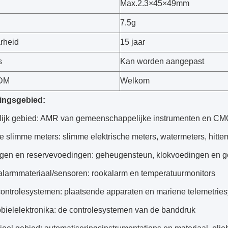
Max.2.3×45×49mm
7.5g
rheid
15 jaar
s
Kan worden aangepast
DM
Welkom
ingsgebied:
lijk gebied: AMR van gemeenschappelijke instrumenten en CM
e slimme meters: slimme elektrische meters, watermeters, hitt
en en reservevoedingen: geheugensteun, klokvoedingen en 
larmmateriaal/sensoren: rookalarm en temperatuurmonitors
controlesystemen: plaatsende apparaten en mariene telemetrie
ielelektronika: de controlesystemen van de banddruk