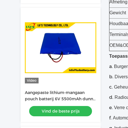
Afmeting
Gewicht
Houdbaa
Terminal
OEM&O
Toepass
a.
Burger
b.
Divers
Video
c.
Geheug
Aangepaste lithium-mangaan
d.
Radioa
pouch batterij 6V 5500mAh dunne
cel batterij CP783970-2S batterij
e.
Verre 
Vind de beste prijs
f.
Automob