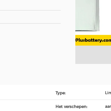
Li
Type:
aa
Het verschepen: