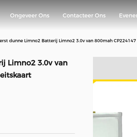
Ongeveer Ons
Contacteer Ons
Evene
terst dunne Limno2 Batterij Limno2 3.0v van 800mah CP224147 v
ij Limno2 3.0v van
itskaart