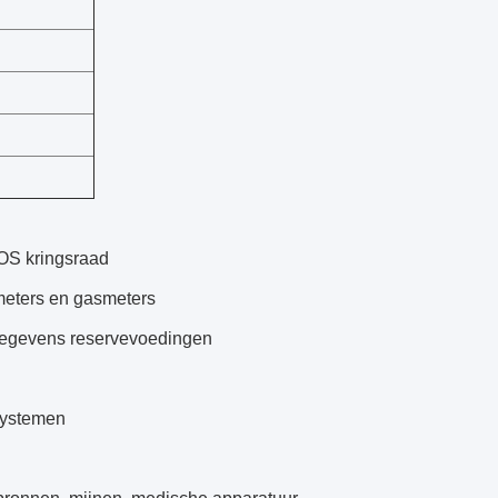
OS kringsraad
emeters en gasmeters
gegevens reservevoedingen
systemen