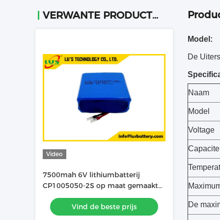
Produc
VERWANTE PRODUCTEN
Model:
De Uiter
Specifica
Naam
Model
Voltage
Capacitei
Video
Temperat
7500mah 6V lithiumbatterij
CP1005050-2S op maat gemaakt
Maximum
lithiumbatterijpakket
De maxim
Vind de beste prijs