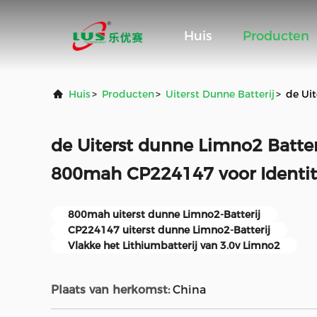
Huis
Producten
Huis
>
Producten
>
Uiterst Dunne Batterij
>
de Ui
de Uiterst dunne Limno2 Batter
800mah CP224147 voor Identite
800mah uiterst dunne Limno2-Batterij
CP224147 uiterst dunne Limno2-Batterij
Vlakke het Lithiumbatterij van 3.0v Limno2
Plaats van herkomst:
China