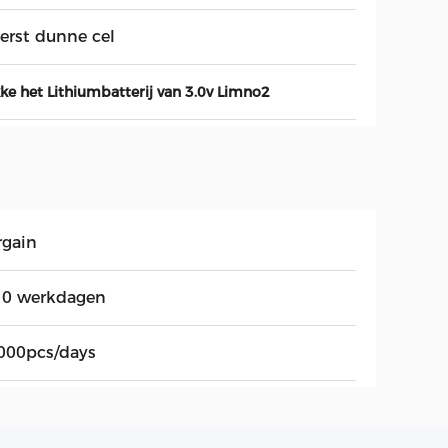
terst dunne cel
ke het Lithiumbatterij van 3.0v Limno2
rgain
10 werkdagen
000pcs/days