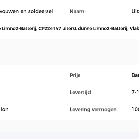
d vouwen en soldeersel
Ui
Naam:
,
,
 Limno2-Batterij
CP224147 uiterst dunne Limno2-Batterij
Vlak
Ba
Prijs
7-
Levertijd
nion
10
Levering vermogen