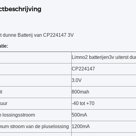
tbeschrijving
st dunne Batterij van CP224147 3V
tie:
Limno2 batterijen3v uiterst du
CP224147
3.0V
t
800mah
uur
-40 tot +70
 lossingsstroom
500mA
um stroom van de pluselossing
1200mA