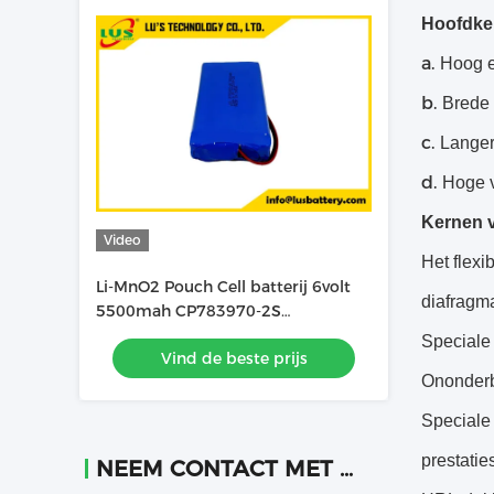
Hoofdke
a.
Hoog e
b.
Brede
c.
Langer
d.
Hoge v
Kernen v
Video
Het flexi
Li-MnO2 Pouch Cell batterij 6volt
diafragma
5500mah CP783970-2S
Lithiumbatterij op maat
Speciale 
Vind de beste prijs
Ononderbr
Speciale 
prestatie
NEEM CONTACT MET ONS OP