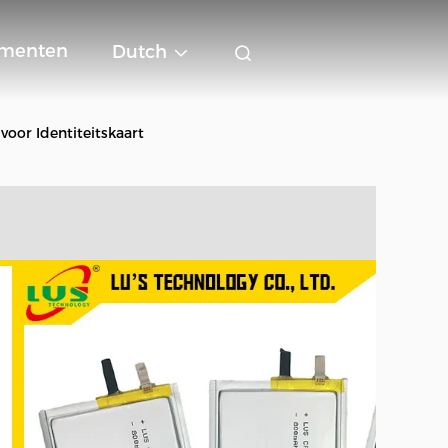
menten
Dutch
oor Identiteitskaart