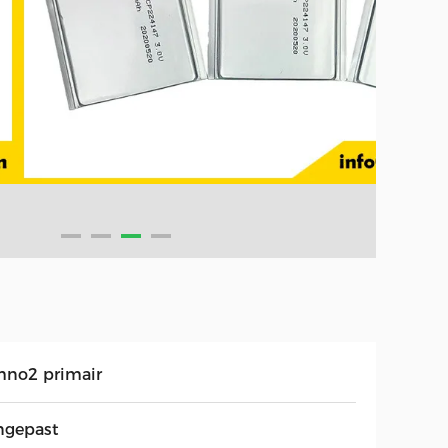
mno2 primair
ngepast