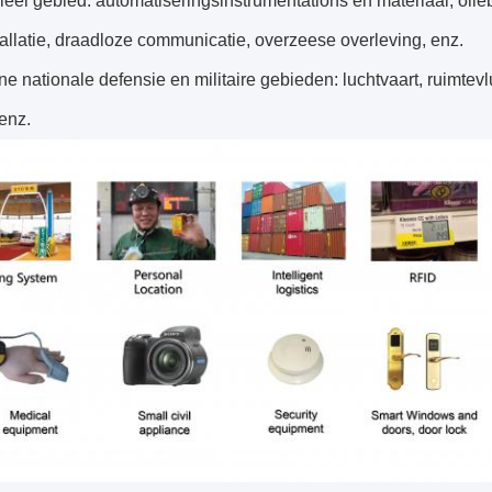
rieel gebied: automatiseringsinstrumentations en materiaal, oli
allatie, draadloze communicatie, overzeese overleving, enz.
e nationale defensie en militaire gebieden: luchtvaart, ruimtevl
enz.