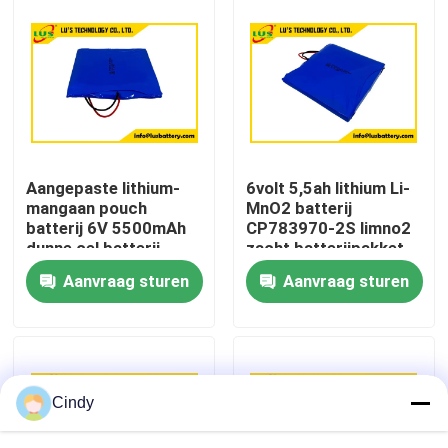
Fabrieksreis
Kwaliteitscontrole
Contacteer ons
Aangepaste lithium-
6volt 5,5ah lithium Li-
mangaan pouch
MnO2 batterij
batterij 6V 5500mAh
CP783970-2S limno2
Nieuws
dunne cel batterij
zacht batterijpakket
CP783970-2S batterij
OEM-fabriek
Aanvraag sturen
Aanvraag sturen
Gevallen
Lithiumthionyl Chloridebatterij
Cindy
Het Dioxydebatterij van het lithiummangaan