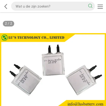
2
/
2