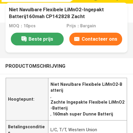
Niet Navulbare Flexibele LiMnO2-Ingepakt
Batterij160mah CP142828 Zacht
MOQ：10pcs
Prijs：Bargain
Beste prijs
Contacteer ons
PRODUCTOMSCHRIJVING
Niet Navulbare Flexibele LiMnO2-B
atterij
,
Hoogtepunt:
Zachte Ingepakte Flexibele LiMnO2
-Batterij
,
160mah super Dunne Batterij
Betalingsconditie
L/C, T/T, Western Union
s