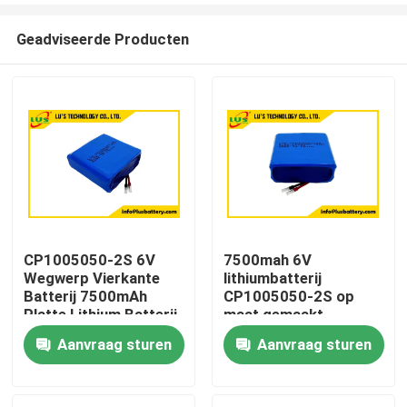
Geadviseerde Producten
CP1005050-2S 6V
7500mah 6V
Wegwerp Vierkante
lithiumbatterij
Huis
Batterij 7500mAh
CP1005050-2S op
Platte Lithium Batterij
maat gemaakt
Maatwerk
lithiumbatterijpakket
Aanvraag sturen
Aanvraag sturen
Producten
Ongeveer ons