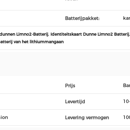
ka
Batterijpakket:
,
,
rdunnen Limno2-Batterij
Identiteitskaart Dunne Limno2 Batterij
tterij van het lithiummangaan
Ba
Prijs
10
Levertijd
nion
10
Levering vermogen