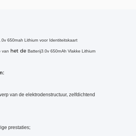
0v 650mah Lithium voor Identiteitskaart
het de
e van
Batterij3.0v 650mAh Vlakke Lithium
n:
werp van de elektrodenstructuur, zelfdichtend
ige prestaties;