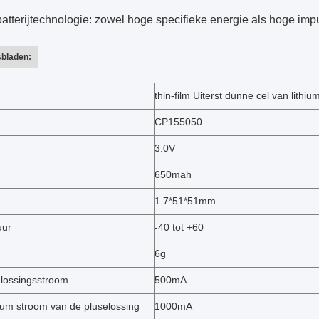
atterijtechnologie: zowel hoge specifieke energie als hoge impu
bladen:
thin-film Uiterst dunne cel van lithiu
CP155050
3.0V
650mah
1.7*51*51mm
uur
-40 tot +60
6g
lossingsstroom
500mA
m stroom van de pluselossing
1000mA