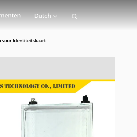
menten
Dutch
voor Identiteitskaart