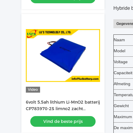
Hybride b
Gegevens
Naam
Model
Voltage
Capaciteit
Afmeting
Video
Temperat
6volt 5,5ah lithium Li-MnO2 batterij
Gewicht
CP783970-2S limno2 zacht
batterijpakket OEM-fabriek
Maximum 
Vind de beste prijs
De maximu