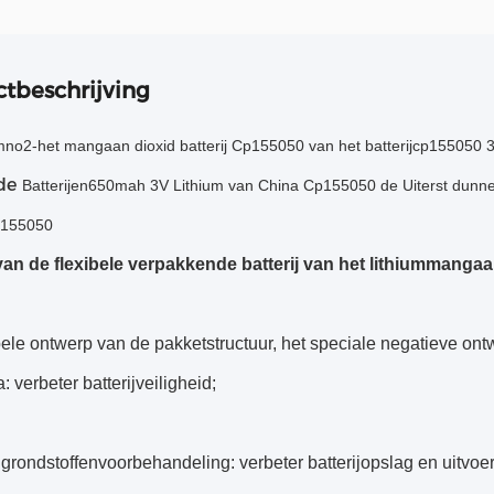
tbeschrijving
no2-het mangaan dioxid batterij Cp155050 van het batterijcp155050 3.
de
Batterijen650mah 3V Lithium van China
Cp155050
de Uiterst dunn
155050
an de flexibele verpakkende batterij van het lithiummangaa
bele ontwerp van de pakketstructuur, het speciale negatieve ont
: verbeter batterijveiligheid;
grondstoffenvoorbehandeling: verbeter batterijopslag en uitvoer