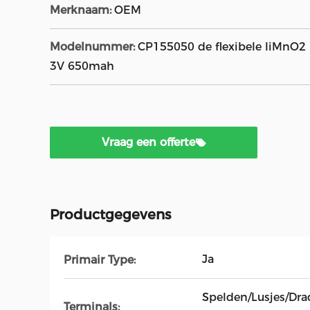
Merknaam:
OEM
Modelnummer:
CP155050 de flexibele liMnO2 b
3V 650mah
Vraag een offerte
Productgegevens
Ja
Primair Type:
Spelden/Lusjes/Dra
Terminals: