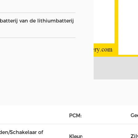
atterij van de lithiumbatterij
Ge
PCM:
den/Schakelaar of
Zil
Kleur: