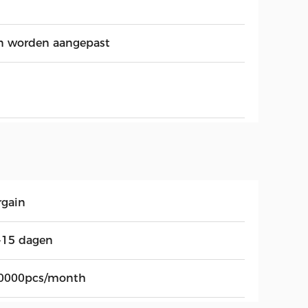
n worden aangepast
rgain
-15 dagen
0000pcs/month