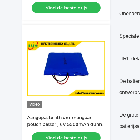
lithiumbatterijpakket
Vind de beste prijs
Ononderbr
Speciale 
HRL-dekla
De batter
ontwerp v
Video
De grote 
Aangepaste lithium-mangaan
pouch batterij 6V 5500mAh dunne
batterijs
cel batterij CP783970-2S batterij
Vind de beste prijs