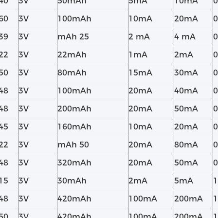
40
3V
50mAh
5mA
10mA
0
60
3V
100mAh
10mA
20mA
0
39
3V
mAh 25
2 mA
4 mA
0
22
3V
22mAh
1mA
2mA
0
50
3V
80mAh
15mA
30mA
0
48
3V
100mAh
20mA
40mA
0
48
3V
200mAh
20mA
50mA
0
45
3V
160mAh
10mA
20mA
0
22
3V
mAh 50
20mA
80mA
0
48
3V
320mAh
20mA
50mA
0
15
3V
30mAh
2mA
5mA
1
48
3V
420mAh
100mA
200mA
1
50
3V
420mAh
100mA
200mA
1