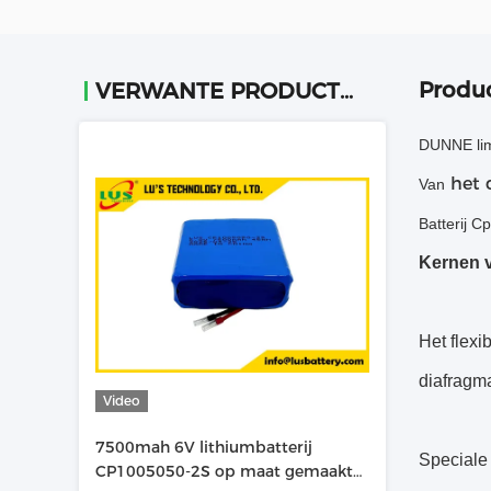
Produc
VERWANTE PRODUCTEN
DUNNE lim
het 
Van
Batterij
Cp
Kernen v
Het flexi
diafragma
Video
7500mah 6V lithiumbatterij
Speciale 
CP1005050-2S op maat gemaakt