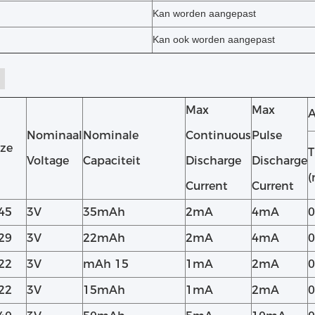
Kan worden aangepast
Kan ook worden aangepast
Max
Max
A
Nominaal
Nominale
Continuous
Pulse
ze
T
Voltage
Capaciteit
Discharge
Discharge
Current
Current
45
3V
35mAh
2mA
4mA
0
29
3V
22mAh
2mA
4mA
0
22
3V
mAh 15
1mA
2mA
0
22
3V
15mAh
1mA
2mA
0