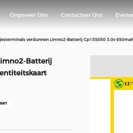
Ongeveer Ons
Contacteer Ons
Evene
sjesterminals verdunnen Limno2-Batterij Cp155050 3.0v 650mah 
imno2-Batterij
ntiteitskaart
gaan