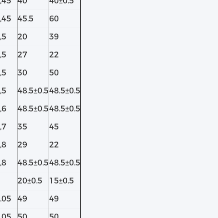
,45
40
40±0.5
,45
45.5
60
,5
20
39
,5
27
22
,5
30
50
,5
48.5±0.5
48.5±0.5
,6
48.5±0.5
48.5±0.5
,7
35
45
,8
29
22
,8
48.5±0.5
48.5±0.5
20±0.5
15±0.5
.05
49
49
.05
50
50