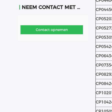
CP0440
NEEM CONTACT MET ONS OP
CP0445
CP0520
CP0527
Contact opnemen
CP0530
CP0542
CP0643
CP0735
CP0829
CP0842
CP1020
CP1042
CP1050