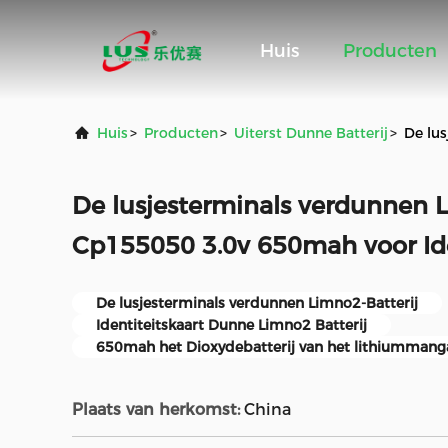
Huis
Producten
Huis
>
Producten
>
Uiterst Dunne Batterij
>
De lu
De lusjesterminals verdunnen L
Cp155050 3.0v 650mah voor Ide
De lusjesterminals verdunnen Limno2-Batterij
Identiteitskaart Dunne Limno2 Batterij
650mah het Dioxydebatterij van het lithiumman
Plaats van herkomst:
China