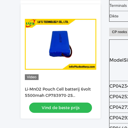
Terminals
Dikte
CP reeks
ModelSi
Video
CP0423
Li-MnO2 Pouch Cell batterij 6volt
5500mah CP783970-2S
CP0425
Lithiumbatterij op maat
CP0427
Vind de beste prijs
CP0429