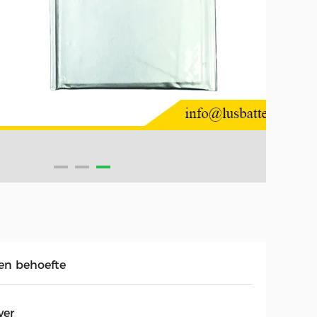
en behoefte
ver