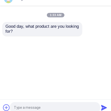
Uiterst dunne Batterij
1:33 AM
Good day, what product are you looking 
De Cel van de lithiumknoop
for?
CR14250 het
CR123A van de het
Dioxydebatterij
Dioxydebatterij
650mah 3.0v GPS van
CR17345 3v 1300mah
Lithium-ionbatterijoplossingen
het lithiummangaan
van het
het Volgen
lithiummangaan het
Aanvraag sturen
Aanvraag sturen
Lithiummno2 Batterij
De navulbare batterij van het lithiumpolymeer
Batterij PCM
Thuis
Ongeveer ons
Contacteer ons
Desktop Site
Sitemap
Privacybeleid
De Laders van de lithiumbatterij
Kwaliteit
Lithiumthionyl Chloridebatterij
China
1.2 de Navulbare Batterij van V
Fabriek.Copyright © 2026 Lu’s Technology Co.,