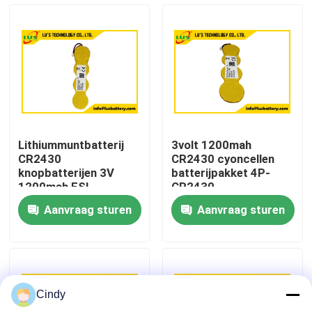
Fabrieksreis
Kwaliteitscontrole
Contacteer ons
Lithiummuntbatterij
3volt 1200mah
CR2430
CR2430 cyoncellen
Nieuws
knopbatterijen 3V
batterijpakket 4P-
1200mah ESL
CR2430
lithiumbatterij OEM
lithiumbatterie
Aanvraag sturen
Aanvraag sturen
Gevallen
Lithiumthionyl Chloridebatterij
Cindy
Het Dioxydebatterij van het lithiummangaan