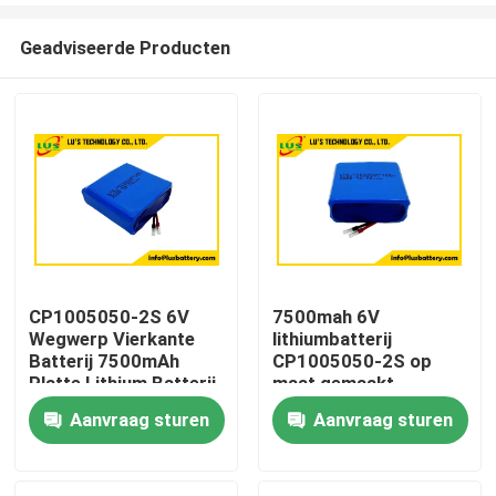
Geadviseerde Producten
CP1005050-2S 6V
7500mah 6V
Wegwerp Vierkante
lithiumbatterij
Huis
Batterij 7500mAh
CP1005050-2S op
Platte Lithium Batterij
maat gemaakt
Maatwerk
lithiumbatterijpakket
Aanvraag sturen
Aanvraag sturen
Producten
Ongeveer ons