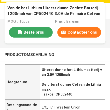
Van de het Lithium Uiterst dunne Zachte Batterij
1200mah van CP502440 3.0V de Primaire Cel van
de het Lithiumzak
MOQ：10pcs
Prijs：Bargain
Beste prijs
Contacteer ons
PRODUCTOMSCHRIJVING
Uiterst dunne het Lithiumbatterij v
an 3.0V 1200mah
,
Hoogtepunt:
De uiterst dunne Cel van de Lithiu
mzak
,
zakcel CP502440
Betalingsconditie
L/C, T/T, Western Union
s