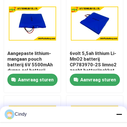
Fabrieksreis
Kwaliteitscontrole
Contacteer ons
Aangepaste lithium-
6volt 5,5ah lithium Li-
mangaan pouch
MnO2 batterij
batterij 6V 5500mAh
CP783970-2S limno2
Nieuws
dunne cel batterij
zacht batterijpakket
CP783970-2S batterij
OEM-fabriek
Aanvraag sturen
Aanvraag sturen
Gevallen
Lithiumthionyl Chloridebatterij
Cindy
Het Dioxydebatterij van het lithiummangaan