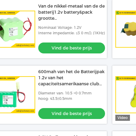
Van de nikkel-metaal van de de
batterij1.2v battery&pack
grootte
1/2A/A/AA/AAA/C/D/SC/F
Nominaal Voltage: 1.2V
Hydridebatterij Ni-MH
Interne impedantie: ≤3 0 mΩ (1KHz)
hulpmiddel van de de
batterijmacht het navulbare
Vind de beste prijs
600mah van het de Batterijpak
1.2v van het
capaciteitsamerikaanse club
van automobilisten NIMH van
Diameter van: 10.5 +0 0.7mm
het AMERIKAANSE CLUB VAN
hoog: 43.5±0.5mm
AUTOMOBILISTENnimh
Batterijen de Navulbare
Vind de beste prijs
batterij 12v
Video