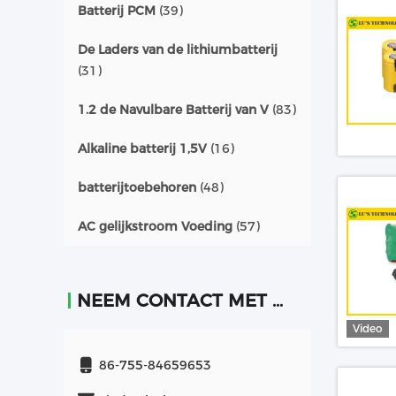
Batterij PCM
(39)
De Laders van de lithiumbatterij
(31)
1.2 de Navulbare Batterij van V
(83)
Alkaline batterij 1,5V
(16)
batterijtoebehoren
(48)
AC gelijkstroom Voeding
(57)
NEEM CONTACT MET ONS OP
Video
86-755-84659653