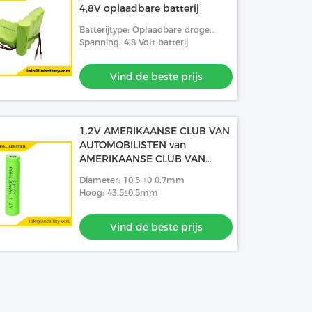
4,8V oplaadbare batterij
Batterijtype: Oplaadbare droge
celbatterij
Spanning: 4,8 Volt batterij
Vind de beste prijs
1.2V AMERIKAANSE CLUB VAN
AUTOMOBILISTEN van
AMERIKAANSE CLUB VAN
AUTOMOBILISTENnimh het
Diameter: 10.5 +0 0.7mm
Navulbare Zonnebatterijen 1,2
Hoog: 43.5±0.5mm
Navulbare Batterijen van V
600mah
Vind de beste prijs