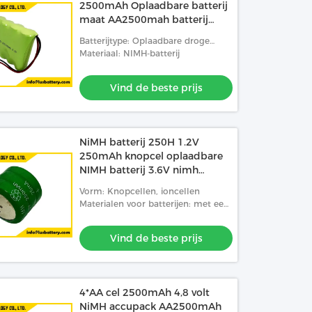
2500mAh Oplaadbare batterij
maat AA2500mah batterij
OEM
Batterijtype: Oplaadbare droge
celbatterij
Materiaal: NIMH-batterij
Vind de beste prijs
NiMH batterij 250H 1.2V
250mAh knopcel oplaadbare
NIMH batterij 3.6V nimh
batterij
Vorm: Knopcellen, ioncellen
Materialen voor batterijen: met een
vermogen van niet meer dan 10 W
Vind de beste prijs
4*AA cel 2500mAh 4,8 volt
NiMH accupack AA2500mAh