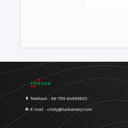
Telefoon：86-755-84659653
E-mail：cindy@lusbattery.com