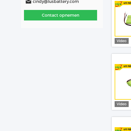
cindy@lusbattery.com
Contact opnemen
Video
Video