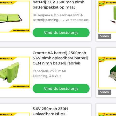
batterij 3.6V 1500mah nimh
batterijpakket op maat
Batterijreeks: Oplaadbare NiMH-
batterij
Batterijspanning: 1,2 Volt enkele cel,
3,6 V batterijpakket
Vind de beste prijs
Video
Grootte AA batterij 2500mah
3.6V nimh oplaadbare batterij
OEM nimh batterij fabriek
Capaciteit: 2500 mAh
Spanning: 3,6 Volt
Vind de beste prijs
Video
3.6V 250mah 250H
Oplaadbare Ni-MH-