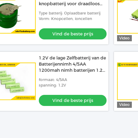
knopbatterij voor draadloos
telefoon afstandsbediening
Type batterij: Oplaadbare batterij
speeltje NiMH-batterijen Cell
Vorm: Knopcellen, ioncellen
Vind de beste prijs
Video
1.2V de lage Zelfbatterij van de
Batterijennimh 4/5AA
1200mah nimh batterijen 1.2v
van Lossingsnimh Navulbare
formaat: 4/5AA
spanning: 1.2V
Vind de beste prijs
Video