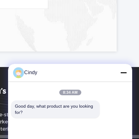
Cindy
’s Technology Co., Limited
8:34 AM
Good day, what product are you looking 
for?
-stop dienst van R&D, productie, en
keting van allerlei batterijen en
terijpakken.