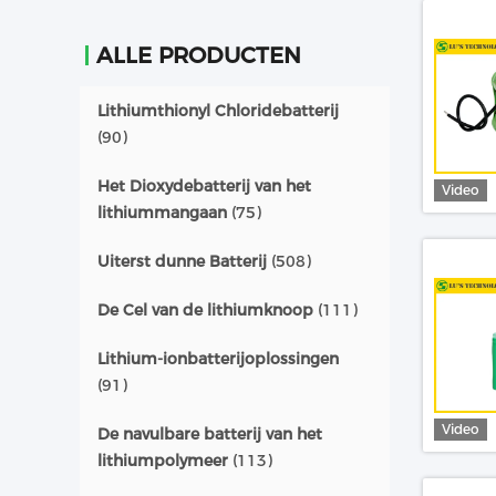
ALLE PRODUCTEN
Lithiumthionyl Chloridebatterij
(90)
Het Dioxydebatterij van het
Video
lithiummangaan
(75)
Uiterst dunne Batterij
(508)
De Cel van de lithiumknoop
(111)
Lithium-ionbatterijoplossingen
(91)
Video
De navulbare batterij van het
lithiumpolymeer
(113)