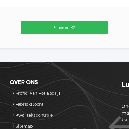
Stuur nu
OVER ONS
Lu
Profiel Van Het Bedrijf
Fabriekstocht
One
mar
Kwaliteitscontrole
bat
Sitemap