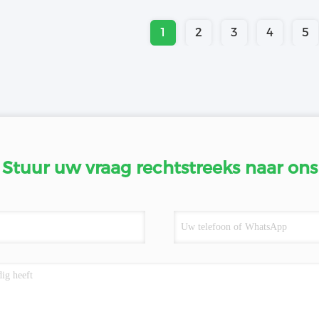
1
2
3
4
5
Stuur uw vraag rechtstreeks naar ons