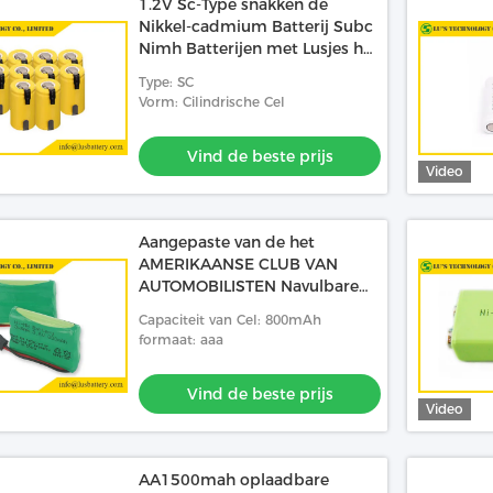
1.2V Sc-Type snakken de
Nikkel-cadmium Batterij Subc
Nimh Batterijen met Lusjes het
Cyclusleven
Type: SC
Vorm: Cilindrische Cel
Vind de beste prijs
Video
Aangepaste van de het
AMERIKAANSE CLUB VAN
AUTOMOBILISTEN Navulbare
Telefoon van Kleurennimh
Capaciteit van Cel: 800mAh
Batterijen Batterij 3,6 de
formaat: aaa
batterijpak van V 800mah
nimh
Vind de beste prijs
Video
AA1500mah oplaadbare