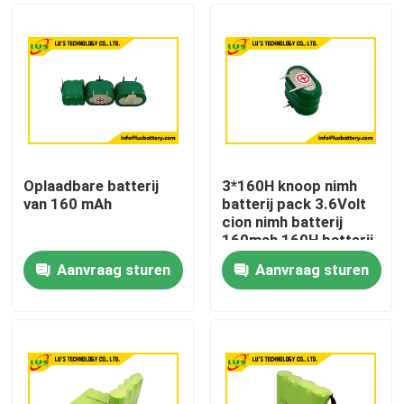
Oplaadbare batterij
3*160H knoop nimh
van 160 mAh
batterij pack 3.6Volt
cion nimh batterij
160mah 160H batterij
Aanvraag sturen
Aanvraag sturen
Huis
Producten
Ongeveer ons