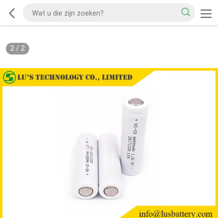
2
/
2