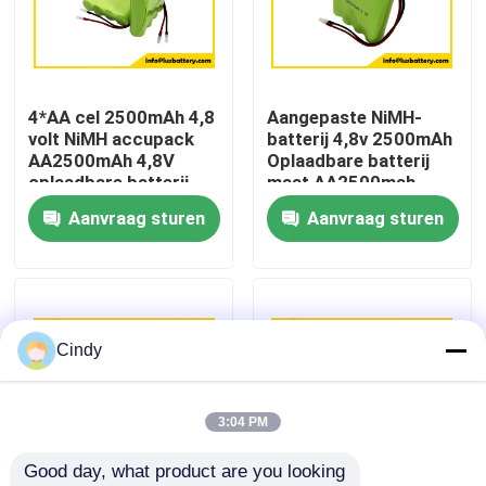
Fabrieksreis
4*AA cel 2500mAh 4,8
Aangepaste NiMH-
Kwaliteitscontrole
volt NiMH accupack
batterij 4,8v 2500mAh
AA2500mAh 4,8V
Oplaadbare batterij
oplaadbare batterij
maat AA2500mah
Contacteer ons
batterij OEM
Aanvraag sturen
Aanvraag sturen
Nieuws
Gevallen
Cindy
Lithiumthionyl Chloridebatterij
3:04 PM
Good day, what product are you looking 
Het Dioxydebatterij van het lithiummangaan