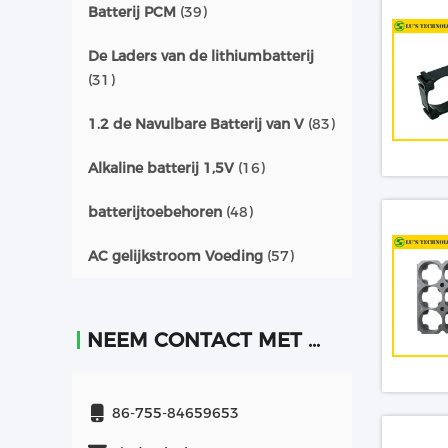
Batterij PCM
(39)
De Laders van de lithiumbatterij
(31)
1.2 de Navulbare Batterij van V
(83)
Alkaline batterij 1,5V
(16)
batterijtoebehoren
(48)
AC gelijkstroom Voeding
(57)
NEEM CONTACT MET ONS OP
86-755-84659653