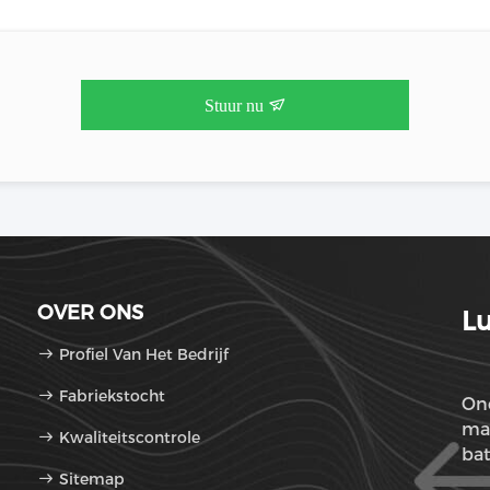
Stuur nu
OVER ONS
Lu
Profiel Van Het Bedrijf
Fabriekstocht
One
mar
Kwaliteitscontrole
bat
Sitemap