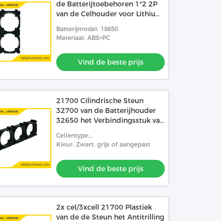
de Batterijtoebehoren 1*2 2P
van de Celhouder voor Lithium
Ionenbatterij
Batterijmodel: 18650
Materiaal: ABS+PC
Vind de beste prijs
21700 Cilindrische Steun
32700 van de Batterijhouder
32650 het Verbindingsstuk van
de Lithiumbatterij
Cellentype:
18650/26650/21700/32650/32700
Kleur: Zwart, grijs of aangepast
Vind de beste prijs
2x cel/3xcell 21700 Plastiek
van de de Steun het Antitrilling