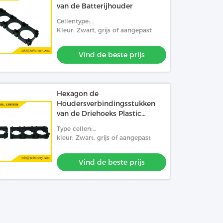
van de Batterijhouder
Cellentype:
18650/26650/21700/32650/32700
Kleur: Zwart, grijs of aangepast
Vind de beste prijs
Hexagon de
Houdersverbindingsstukken
van de Driehoeks Plastic
Batterij voor OEM 18650
Type cellen:
21700 26650 32650
18650/26650/21700/32650/32700
kleur: Zwart, grijs of aangepast
Vind de beste prijs