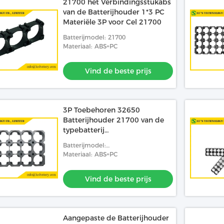
21700 het Verbindingsstukabs
van de Batterijhouder 1*3 PC
Materiële 3P voor Cel 21700
Batterijmodel: 21700
Materiaal: ABS+PC
Vind de beste prijs
3P Toebehoren 32650
Batterijhouder 21700 van de
typebatterij
Verbindingsstukken snakken
Batterijmodel:
Levensduur
18650/26650/32650/32700/21700
Materiaal: ABS+PC
Vind de beste prijs
Aangepaste de Batterijhouder