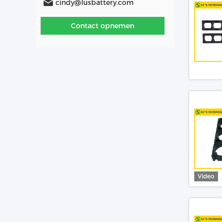
cindy@lusbattery.com
Contact opnemen
Video