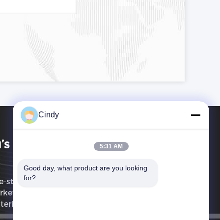
Cindy
’s Technology Co., Limited
5:31 AM
Good day, what product are you looking 
for?
-stop dienst van R&D, productie, en
keting van allerlei batterijen en
terijpakken.