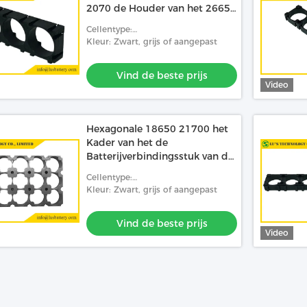
2070 de Houder van het 26650
Batterijverbindingsstuk
Cellentype:
18650/26650/21700/32650/32700
Kleur: Zwart, grijs of aangepast
Vind de beste prijs
Video
Hexagonale 18650 21700 het
Kader van het de
Batterijverbindingsstuk van de
32650 Batterijcelhouder
Cellentype:
18650/26650/21700/32650/32700
Kleur: Zwart, grijs of aangepast
Vind de beste prijs
Video