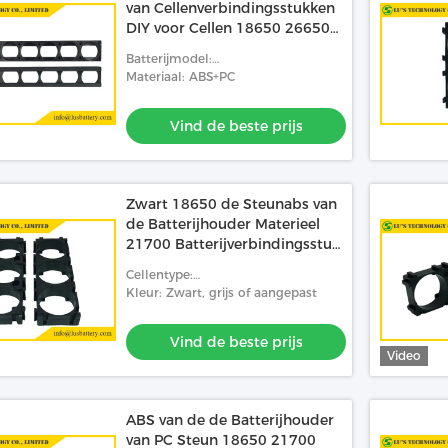
van Cellenverbindingsstukken
DIY voor Cellen 18650 26650
32650 21700
Batterijmodel:
18650/26650/32650/32700/21700
Materiaal: ABS+PC
Vind de beste prijs
Zwart 18650 de Steunabs van
de Batterijhouder Materieel
21700 Batterijverbindingsstuk
van PC
Cellentype:
18650/26650/21700/32650/32700
Kleur: Zwart, grijs of aangepast
Vind de beste prijs
Video
ABS van de de Batterijhouder
van PC Steun 18650 21700