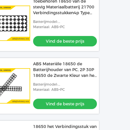
Toebehoren 18650 van de
stevig Materiaalbatterij 21700
Verbindingsstukken4p Type
van de Batterijhouder
Batterijmodel:
18650/26650/32650/32700/21700
Materiaal: ABS+PC
Vind de beste prijs
ABS Materiële 18650 de
Batterijhouder van PC, 2P 30P
18650 de Zwarte Kleur van het
Batterijverbindingsstuk
Batterijmodel:
18650/26650/32650/32700/21700
Materiaal: ABS+PC
Vind de beste prijs
18650 het Verbindingsstuk van