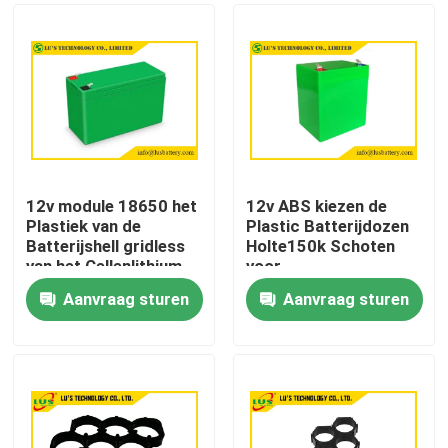
12v module 18650 het
12v ABS kiezen de
Plastiek van de
Plastic Batterijdozen
Batterijshell gridless
Holte150k Schoten
van het Cellenlithium
voor
Zonnestraatlantaarn
Aanvraag sturen
Aanvraag sturen
uit
Huis
Producten
Ongeveer ons