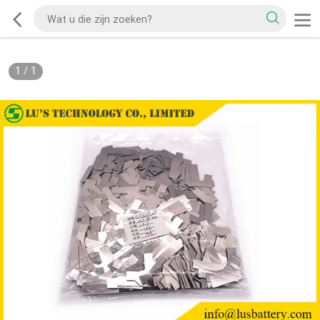
1
/
1