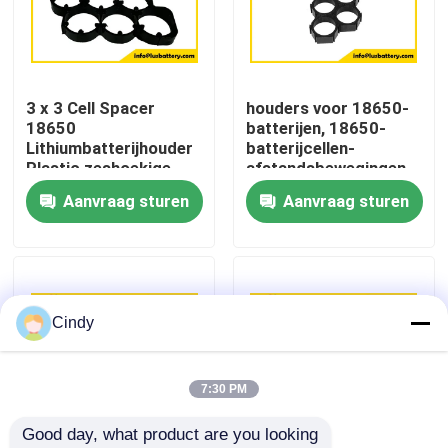
Fabrieksreis
3 x 3 Cell Spacer
houders voor 18650-
Kwaliteitscontrole
18650
batterijen, 18650-
Lithiumbatterijhouder
batterijcellen-
Plastic zeshoekige
afstandsbewegingen,
Contacteer ons
celhouders 18650 3 *
stralingsbatterij-
Aanvraag sturen
Aanvraag sturen
3 spacers
afstandsbewegingen,
18650, 21700 en
Nieuws
26650-batterijen
Gevallen
Cindy
Lithiumthionyl Chloridebatterij
7:30 PM
Good day, what product are you looking 
Het Dioxydebatterij van het lithiummangaan