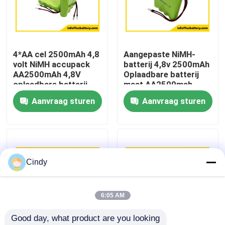
Fabrieksreis
4*AA cel 2500mAh 4,8
Aangepaste NiMH-
Kwaliteitscontrole
volt NiMH accupack
batterij 4,8v 2500mAh
AA2500mAh 4,8V
Oplaadbare batterij
oplaadbare batterij
maat AA2500mah
Contacteer ons
batterij OEM
Aanvraag sturen
Aanvraag sturen
Nieuws
Gevallen
Cindy
Lithiumthionyl Chloridebatterij
6:05 AM
Good day, what product are you looking 
Het Dioxydebatterij van het lithiummangaan