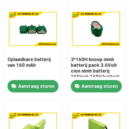
Oplaadbare batterij
3*160H knoop nimh
van 160 mAh
batterij pack 3.6Volt
cion nimh batterij
160mah 160H batterij
Aanvraag sturen
Aanvraag sturen
Huis
Producten
Ongeveer ons