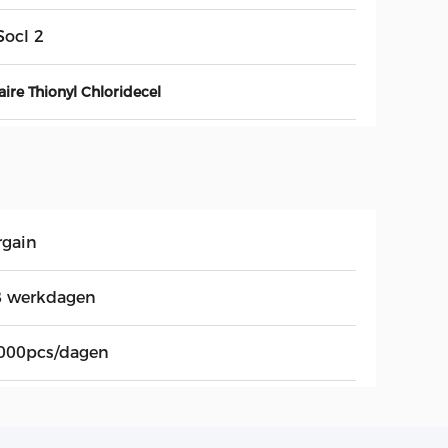
Socl 2
aire Thionyl Chloridecel
rgain
8 werkdagen
000pcs/dagen