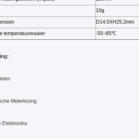
10g
ension
D14.5XH25.2mm
 temperatuurwaaier
-55~85℃
ing:
Meten
sche Meterlezing
 Elektronika