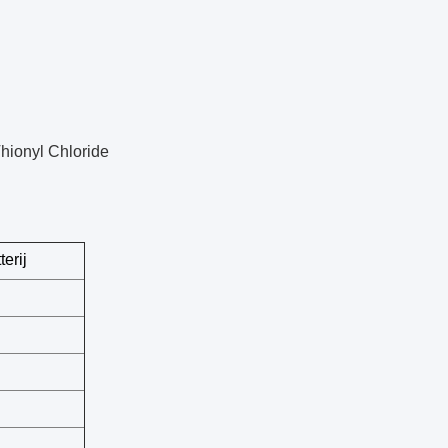
Thionyl Chloride
terij