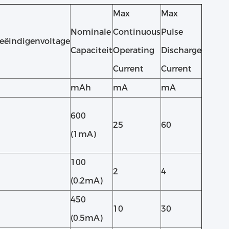
Max
Max
Nominale
Continuous
Pulse
eëindigenvoltage
Capaciteit
Operating
Discharge
Current
Current
mAh
mA
mA
600
25
60
(1mA)
100
2
4
(0.2mA)
450
10
30
(0.5mA)