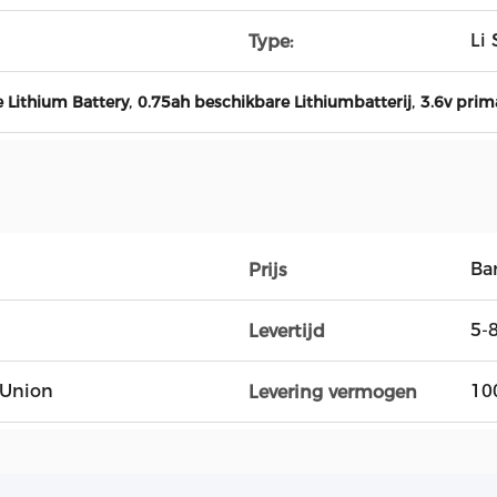
Li 
Type:
,
,
Lithium Battery
0.75ah beschikbare Lithiumbatterij
3.6v prim
Ba
Prijs
5-
Levertijd
n Union
10
Levering vermogen