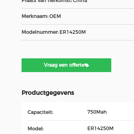
Plaats van herkomst:
China
Merknaam:
OEM
Modelnummer:
ER14250M
Vraag een offerte
Productgegevens
750Mah
Capaciteit:
ER14250M
Model: