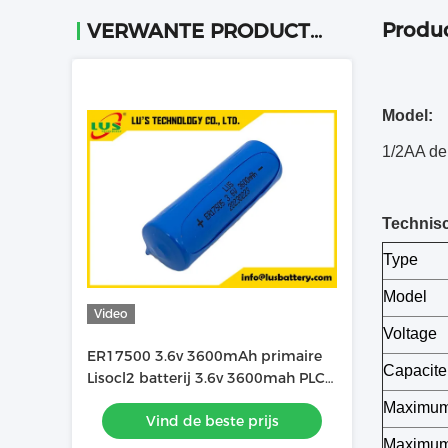
Produc
VERWANTE PRODUCTEN
Model:
1/2AA de 
Technis
Type
Model
Video
Voltage
ER17500 3.6v 3600mAh primaire
Capacitei
Lisocl2 batterij 3.6v 3600mah PLC
Lithiumbatterij Pack OEM
Maximum 
Vind de beste prijs
Maximum 