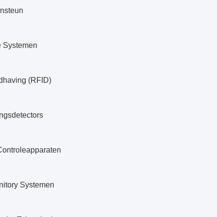
nsteun
e Systemen
having (RFID)
ngsdetectors
 Controleapparaten
nitory Systemen