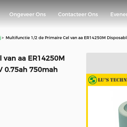
Ongeveer Ons
Contacteer Ons
Evene
j
>
Multifunctie 1/2 de Primaire Cel van aa ER14250M Disposabl
Cel van aa ER14250M
6V 0.75ah 750mah