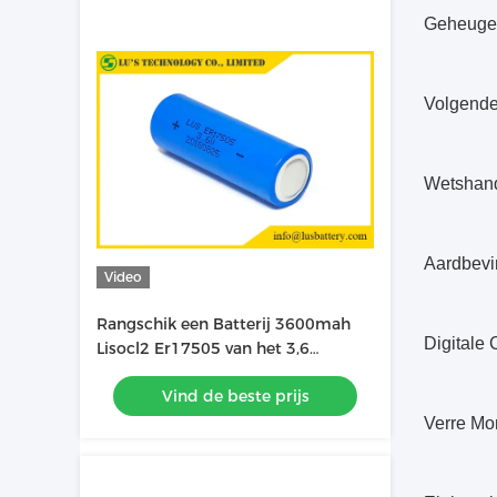
Geheuge
Volgend
Wetshand
Aardbevi
Video
Rangschik een Batterij 3600mah
Digitale
Lisocl2 Er17505 van het 3,6
Voltlithium
Vind de beste prijs
Verre Mo