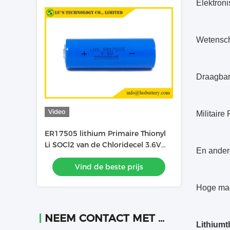
Elektron
Wetensch
Draagbar
Video
Militaire
ER17505 lithium Primaire Thionyl
Li SOCl2 van de Chloridecel 3.6V
En andere
3400mAh
Vind de beste prijs
Hoge mac
NEEM CONTACT MET ONS OP
Lithiumth