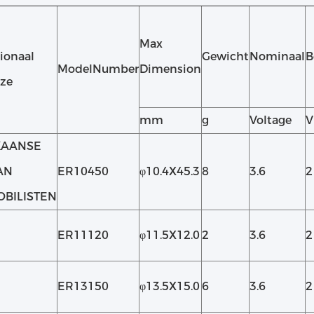
Max
tionaal
Gewicht
Nominaal
B
ModelNumber
Dimension
ze
mm
g
Voltage
V
KAANSE
AN
ER10450
φ10.4X45.3
8
3.6
2
BILISTEN
ER11120
φ11.5X12.0
2
3.6
2
ER13150
φ13.5X15.0
6
3.6
2