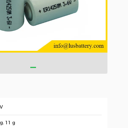
6V
g. 11 g