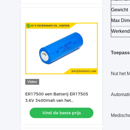
Gewicht
Max Dim
Werkende
Toepass
Nut het 
Video
ER17500 een Batterij ER17505
Automati
3.6V 3400mah van het
Groottelisocl2 Lithium
Vind de beste prijs
Medische