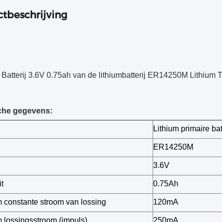
tbeschrijving
Batterij 3.6V 0.75ah van de lithiumbatterij ER14250M Lithium 
che gegevens:
Lithium primaire bat
ER14250M
3.6V
t
0.75Ah
constante stroom van lossing
120mA
lossingsstroom (impuls)
250mA