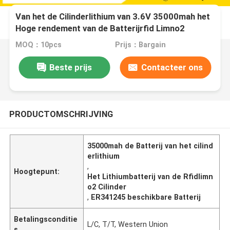
Van het de Cilinderlithium van 3.6V 35000mah het
Hoge rendement van de Batterijrfid Limno2
ER341245 DD
MOQ：10pcs
Prijs：Bargain
Beste prijs
Contacteer ons
PRODUCTOMSCHRIJVING
35000mah de Batterij van het cilind
erlithium
,
Hoogtepunt:
Het Lithiumbatterij van de Rfidlimn
o2 Cilinder
,
ER341245 beschikbare Batterij
Betalingsconditie
L/C, T/T, Western Union
s