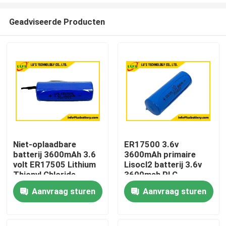
Geadviseerde Producten
Niet-oplaadbare
ER17500 3.6v
batterij 3600mAh 3.6
3600mAh primaire
Huis
volt ER17505 Lithium
Lisocl2 batterij 3.6v
Thionyl Chloride
3600mah PLC
Lithiumbatterij Pack
Aanvraag sturen
Aanvraag sturen
Producten
OEM
Ongeveer ons