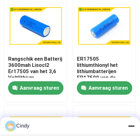
Fabrieksreis
Kwaliteitscontrole
Contacteer ons
Rangschik een Batterij
ER17505
3600mah Lisocl2
lithiumthionyl het
Er17505 van het 3,6
lithiumbatterijen
Nieuws
Voltlithium
ER17500 van de
Chloridebatterij 3.6V
Aanvraag sturen
Aanvraag sturen
3400mah een
Groottelisocl2
Gevallen
batterijen 3.6v
Lithiumthionyl Chloridebatterij
Cindy
Het Dioxydebatterij van het lithiummangaan